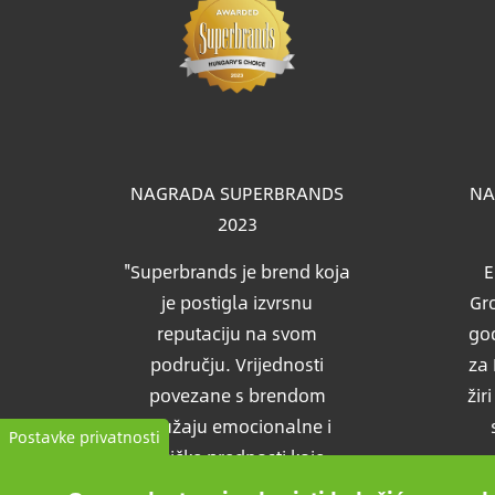
Slik
NAGRADA SUPERBRANDS
NA
2023
"Superbrands je brend koja
E
je postigla izvrsnu
Gro
reputaciju na svom
god
području. Vrijednosti
za 
povezane s brendom
žir
pružaju emocionalne i
Postavke privatnosti
fizičke prednosti koje
pružaju očekivane podrške