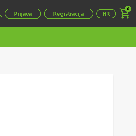
0
Válassza ki a ny
Prijava
Registracija
HR
.