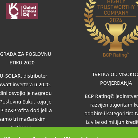
a
GRADA ZA POSLOVNU
ETIKU 2020
TVRTKA OD VISOKO
U-SOLAR, distributer
POVJERDANJA
watt invertera u 2020.
ini osvojio je nagradu
BCP Rating© jedinstven
Poslovnu Etiku, koju je
razvijen algoritam ko
i Piac&Profita dodijelila
odabire i kategorizira t
samo tri mađarskim
iz više od milijun kredi
tvrtkama.
izvješća kako bi uspor