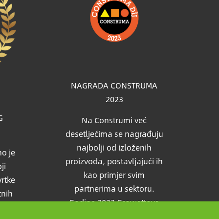
NAGRADA CONSTRUMA
2023
G
Na Construmi već
desetljećima se nagrađuju
najbolji od izloženih
o je
proizvoda, postavljajući ih
ji
kao primjer svim
vrtke
partnerima u sektoru.
tnih
Godine 2023 Growattova
edio
solarna baterija takodjer je