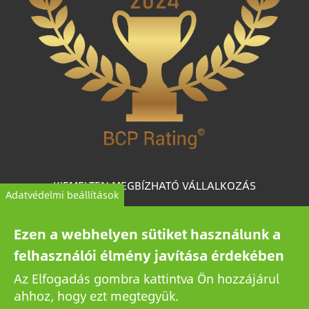
KIEMELTEN MEGBÍZHATÓ VÁLLALKOZÁS
Adatvédelmi beállítások
A BCP Rating© egyedileg fejlesztett speciális
Ezen a webhelyen sütiket használunk a
algoritmus, amely több mint egymillió magyar
vállalkozás céginformációs adataiból válogatja le és
felhasználói élmény javítása érdekében
kategorizálja a vállalkozásokat megbízhatóságuk
Az Elfogadás gombra kattintva Ön hozzájárul
alapján.
ahhoz, hogy ezt megtegyük.