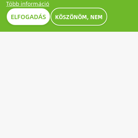
Több információ
ELFOGADÁS
KÖSZÖNÖM, NEM
Image
CONSTRUMA DÍJ 2023
A Construmán évtizedek óta kitüntető díjjal ismerik el
a kiállított termékek közül a legkiválóbbakat,
példaként állítva a szektor valamennyi szereplője
számára. 2023-ben a Growatt úttörő napelem-
akkumulátora is kiérdemelte az elismerő Construma
díjat.