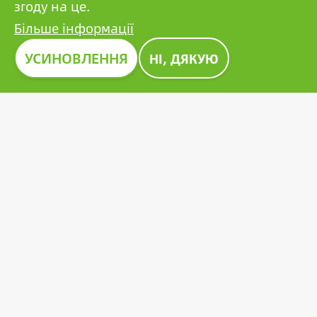
згоду на це.
Більше інформації
УСИНОВЛЕННЯ
НІ, ДЯКУЮ
Зображення
ПРЕМІЯ CONSTRUMA 2023
Протягом десятиліть Construma відзначає
найкращі з представлених продуктів почесною
нагородою, подаючи приклад усім гравцям у
цьому секторі. Новаторська фотоелектрична
батарея Growatt також отримала престижну
нагороду Construma у 2023 році.