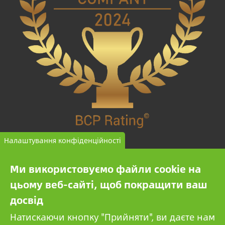
Налаштування конфіденційності
КОМПАНІЯ ВИСОКОГО НАДОВІРИ
Ми використовуємо файли cookie на
BCP Rating© — це унікальний алгоритм, який
цьому веб-сайті, щоб покращити ваш
відбирає та класифікує компанії з більш ніж одного
досвід
мільйона кредитних звітів для порівняння надійних
Натискаючи кнопку "Прийняти", ви даєте нам
компаній.